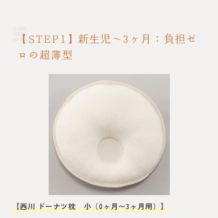
【STEP1】新生児〜3ヶ月：負担ゼ
ロの超薄型
【西川 ドーナツ枕 小（0ヶ月〜3ヶ月用）】